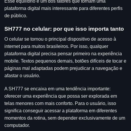
Esse equilíbrio é um dos fatores que tornam uma
plataforma digital mais interessante para diferentes perfis
de público.
SH777 no celular: por que isso importa tanto
O celular se tornou o principal dispositivo de acesso à
internet para muitos brasileiros. Por isso, qualquer
plataforma digital precisa pensar primeiro na experiência
mobile. Textos pequenos demais, botões difíceis de tocar e
páginas mal adaptadas podem prejudicar a navegação e
afastar o usuário.
A SH777 se encaixa em uma tendência importante:
oferecer uma experiência que possa ser explorada em
telas menores com mais conforto. Para o usuário, isso
significa conseguir acessar a plataforma em diferentes
momentos da rotina, sem depender exclusivamente de um
computador.