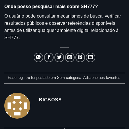
Onde posso pesquisar mais sobre SH777?
O usuário pode consultar mecanismos de busca, verificar
resultados públicos e observar referências disponíveis
antes de utilizar qualquer ambiente digital relacionado à
SH777.
Esse registro foi postado em
Sem categoria
.
Adicione aos favoritos
.
BIGBOSS