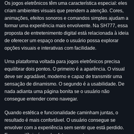
Os jogos eletrônicos têm uma característica especial: eles
criam ambientes visuais que prendem a atenção. Cores,
animações, efeitos sonoros e comandos simples ajudam a
formar uma experiência mais envolvente. Na SH777, essa
proposta de entretenimento digital está relacionada à ideia
de oferecer um espaço onde o usuário possa explorar
opções visuais e interativas com facilidade.
Uma plataforma voltada para jogos eletrônicos precisa
equilibrar dois pontos. O primeiro é a aparência. O visual
deve ser agradável, moderno e capaz de transmitir uma
sensação de dinamismo. O segundo é a usabilidade. De
nada adianta uma página bonita se o usuário não
consegue entender como navegar.
Quando estética e funcionalidade caminham juntas, o
resultado é mais confortável. O usuário consegue se
envolver com a experiência sem sentir que está perdido.