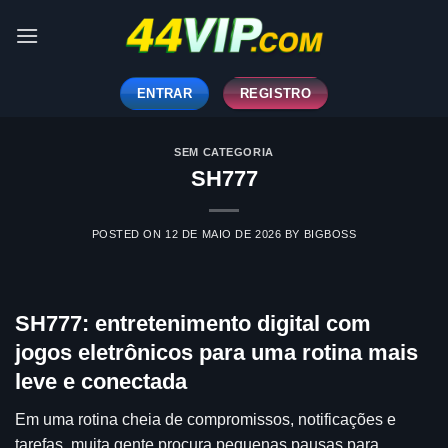
Skip
to
content
ENTRAR
REGISTRO
SEM CATEGORIA
SH777
POSTED ON
12 DE MAIO DE 2026
BY
BIGBOSS
SH777: entretenimento digital com
jogos eletrônicos para uma rotina mais
leve e conectada
Em uma rotina cheia de compromissos, notificações e
tarefas, muita gente procura pequenas pausas para