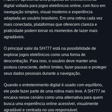
digital voltada para jogos eletrônicos online, com foco em
navegação simples, visual moderno e experiência
adaptada ao usuário brasileiro. Em uma rotina cada vez
mais conectada, plataformas que oferecem clareza e
praticidade podem tornar os momentos de lazer mais
agradáveis.
O principal valor da SH777 está na possibilidade de
explorar jogos eletrônicos como uma forma de
descontração. Para isso, o usuário deve manter uma
postura consciente, definir limites, fazer pausas e proteger
seus dados pessoais durante a navegação.
Quando o entretenimento digital é usado com equilíbrio,
ele pode fazer parte de uma rotina mais leve. A SH777 se
encaixa nesse cenário como uma alternativa para quem
busca uma experiência online acessível, visualmente
agradável e centrada no uso responsável.