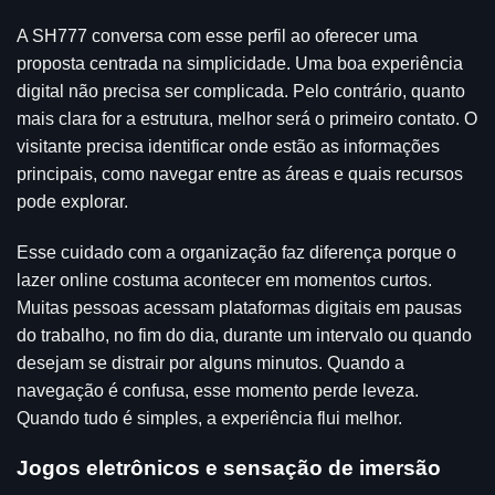
A SH777 conversa com esse perfil ao oferecer uma
proposta centrada na simplicidade. Uma boa experiência
digital não precisa ser complicada. Pelo contrário, quanto
mais clara for a estrutura, melhor será o primeiro contato. O
visitante precisa identificar onde estão as informações
principais, como navegar entre as áreas e quais recursos
pode explorar.
Esse cuidado com a organização faz diferença porque o
lazer online costuma acontecer em momentos curtos.
Muitas pessoas acessam plataformas digitais em pausas
do trabalho, no fim do dia, durante um intervalo ou quando
desejam se distrair por alguns minutos. Quando a
navegação é confusa, esse momento perde leveza.
Quando tudo é simples, a experiência flui melhor.
Jogos eletrônicos e sensação de imersão