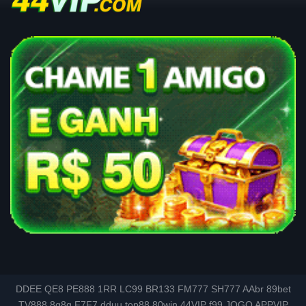
DDEE
QE8
PE888
1RR
LC99
BR133
FM777
SH777
AAbr
89bet
TV888
8g8g
F7F7
dduu
top88
80win
44VIP
f99
JOGO
APPVIP