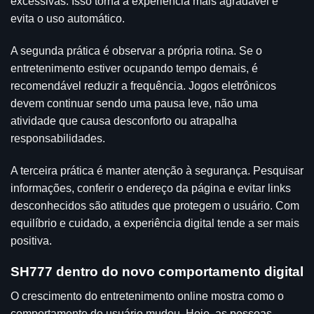
excessivas. Isso torna a experiência mais agradável e
evita o uso automático.
A segunda prática é observar a própria rotina. Se o
entretenimento estiver ocupando tempo demais, é
recomendável reduzir a frequência. Jogos eletrônicos
devem continuar sendo uma pausa leve, não uma
atividade que causa desconforto ou atrapalha
responsabilidades.
A terceira prática é manter atenção à segurança. Pesquisar
informações, conferir o endereço da página e evitar links
desconhecidos são atitudes que protegem o usuário. Com
equilíbrio e cuidado, a experiência digital tende a ser mais
positiva.
SH777 dentro do novo comportamento digital
O crescimento do entretenimento online mostra como o
comportamento do usuário mudou. Hoje, as pessoas