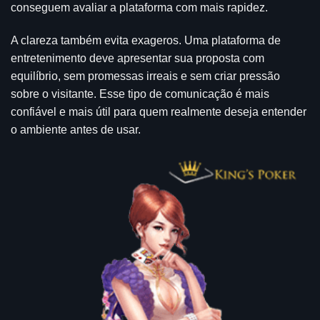
conseguem avaliar a plataforma com mais rapidez.
A clareza também evita exageros. Uma plataforma de
entretenimento deve apresentar sua proposta com
equilíbrio, sem promessas irreais e sem criar pressão
sobre o visitante. Esse tipo de comunicação é mais
confiável e mais útil para quem realmente deseja entender
o ambiente antes de usar.