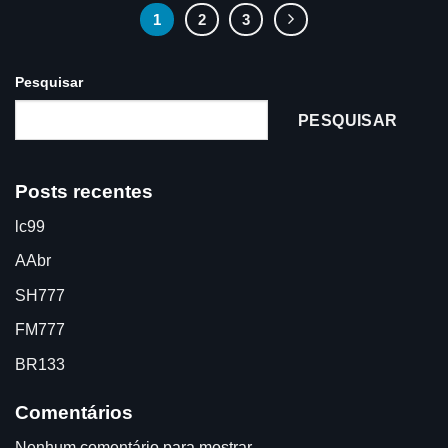
1
2
3
Pesquisar
PESQUISAR
Posts recentes
lc99
AAbr
SH777
FM777
BR133
Comentários
Nenhum comentário para mostrar.