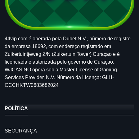
44vip.com é operada pela Dubet N.V., número de registro
da empresa 18692, com endereço registrado em
Zuikertuintjeweg Z/N (Zuikertuin Tower) Curaçao e é
licenciada e autorizada pelo governo de Curaçao.
WJCASINO opera sob a Master License of Gaming
Services Provider, N.V. Número da Licença: GLH-
OCCHKTW0683682024
POLÍTICA
SEGURANÇA