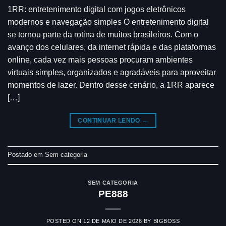
1RR: entretenimento digital com jogos eletrônicos
modernos e navegação simples O entretenimento digital
se tornou parte da rotina de muitos brasileiros. Com o
avanço dos celulares, da internet rápida e das plataformas
online, cada vez mais pessoas procuram ambientes
virtuais simples, organizados e agradáveis para aproveitar
momentos de lazer. Dentro desse cenário, a 1RR aparece
[…]
CONTINUAR LENDO
→
Postado em
Sem categoria
SEM CATEGORIA
PE888
POSTED ON
12 DE MAIO DE 2026
BY
BIGBOSS