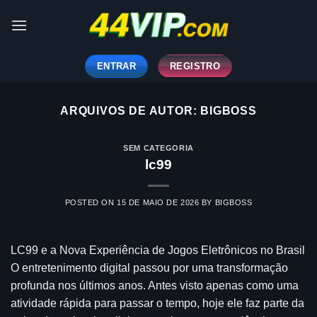
Skip
to
content
ENTRAR
REGISTRO
ARQUIVOS DE AUTOR:
BIGBOSS
SEM CATEGORIA
lc99
POSTED ON
15 DE MAIO DE 2026
BY
BIGBOSS
LC99 e a Nova Experiência de Jogos Eletrônicos no Brasil
O entretenimento digital passou por uma transformação
profunda nos últimos anos. Antes visto apenas como uma
atividade rápida para passar o tempo, hoje ele faz parte da