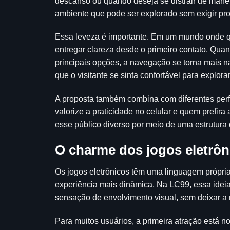
descanso ou quando deseja se distrair de mane
ambiente que pode ser explorado sem exigir pr
Essa leveza é importante. Em um mundo onde qu
entregar clareza desde o primeiro contato. Qua
principais opções, a navegação se torna mais na
que o visitante se sinta confortável para explorar
A proposta também combina com diferentes perf
valorize a praticidade no celular e quem prefir
esse público diverso por meio de uma estrutura 
O charme dos jogos eletrôn
Os jogos eletrônicos têm uma linguagem própria
experiência mais dinâmica. Na LC99, essa ideia
sensação de envolvimento visual, sem deixar a 
Para muitos usuários, a primeira atração está n