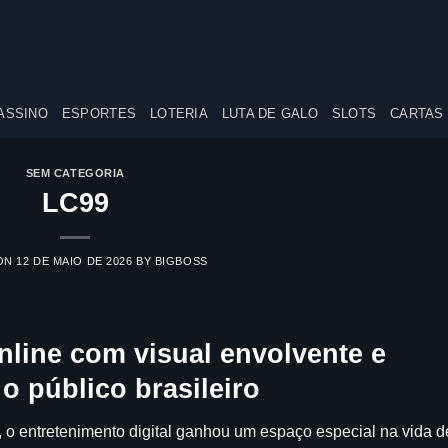
ASSINO
ESPORTES
LOTERIA
LUTA DE GALO
SLOTS
CARTAS
SEM CATEGORIA
LC99
 ON
12 DE MAIO DE 2026
BY
BIGBOSS
nline com visual envolvente e
o público brasileiro
 o entretenimento digital ganhou um espaço especial na vida d