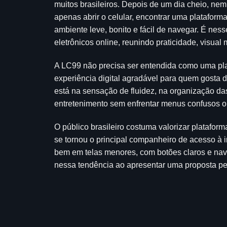
muitos brasileiros. Depois de um dia cheio, ne
apenas abrir o celular, encontrar uma platafor
ambiente leve, bonito e fácil de navegar. É nes
eletrônicos online, reunindo praticidade, visua
A LC99 não precisa ser entendida como uma pla
experiência digital agradável para quem gosta d
está na sensação de fluidez, na organização das
entretenimento sem enfrentar menus confusos 
O público brasileiro costuma valorizar plataform
se tornou o principal companheiro de acesso à i
bem em telas menores, com botões claros e nave
nessa tendência ao apresentar uma proposta p