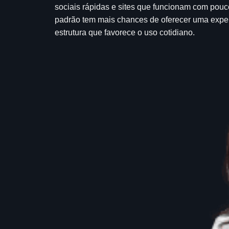
sociais rápidas e sites que funcionam com pou
padrão tem mais chances de oferecer uma experi
estrutura que favorece o uso cotidiano.