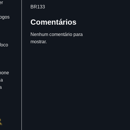
er
BR133
jogos
Comentários
Nenhum comentário para
mostrar.
foco
phone
na
a